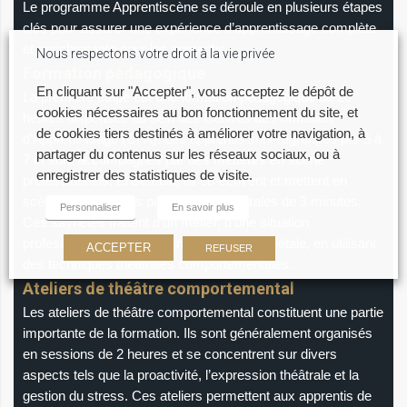
Le programme Apprentiscène se déroule en plusieurs étapes
clés pour assurer une expérience d’apprentissage complète
et enrichissante pour les apprentis.
Nous respectons votre droit à la vie privée
Formation pédagogique
En cliquant sur "Accepter", vous acceptez le dépôt de
La première étape est une formation pédagogique de 20
cookies nécessaires au bon fonctionnement du site, et
heures dispensée au sein des Centres de Formation
de cookies tiers destinés à améliorer votre navigation, à
d’Apprentissage (CFA). Les apprentis sont regroupés par 5 à
partager du contenus sur les réseaux sociaux, ou à
7 et sont accompagnés par des metteurs en scène
enregistrer des statistiques de visite.
professionnels. Ensemble, ils co-écrivent et mettent en
scène des saynètes publicitaires théâtrales de 3 minutes.
Personnaliser
En savoir plus
Ces saynètes traitent d’un métier, d’une situation
professionnelle ou d’une grande cause sociétale, en utilisant
ACCEPTER
REFUSER
des techniques théâtrales comportementales.
Ateliers de théâtre comportemental
Les ateliers de théâtre comportemental constituent une partie
importante de la formation. Ils sont généralement organisés
en sessions de 2 heures et se concentrent sur divers
aspects tels que la proactivité, l’expression théâtrale et la
gestion du stress. Ces ateliers permettent aux apprentis de